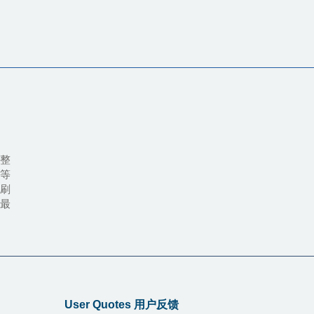
司整
等
印刷
最
User Quotes 用户反馈